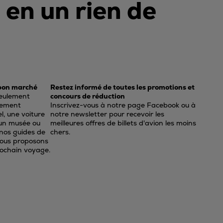
s en un rien de
 bon marché
Restez informé de toutes les promotions et
seulement
concours de réduction
alement
Inscrivez-vous à notre page Facebook ou à
, une voiture
notre newsletter pour recevoir les
r un musée ou
meilleures offres de billets d'avion les moins
c nos guides de
chers.
vous proposons
prochain voyage.