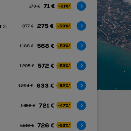
71 €
-61%*
178 €
a
275 €
-69%*
877 €
568 €
-53%*
1.188 €
572 €
-53%*
1.205 €
633 €
-52%*
1.294 €
721 €
-47%*
1.356 €
726 €
-53%*
1.516 €