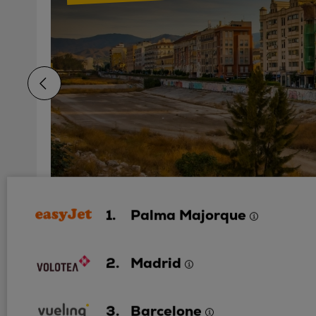
1.
Palma Majorque
2h il y a trouvé - Volotea
2.
Madrid
À partir de Lyon (St Exupery) (LYS)
à Málaga (AGP)
Date de départ 03 sept. - Aller-retour 07 sept.
3.
Barcelone