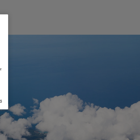
er
es