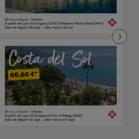
Marseille (Marignane-Provence) (MRS)
Toulouse (Blagnac) (TLS)
2h il y a trouvé - Volotea
À partir de Lyon (St Exupery) (LYS)
à Palermo (Punta Raisi) (PMO)
Date de départ 28 sept. - Aller-retour 02 oct.
Costa del Sol
66,66 €*
2h il y a trouvé - Volotea
À partir de Lyon (St Exupery) (LYS)
à Málaga (AGP)
Date de départ 03 sept. - Aller-retour 07 sept.