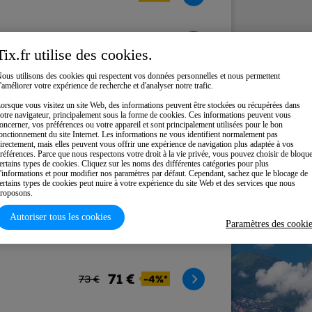
58 €
-10%*
64 €
utilise des cookies.
ous utilisons des cookies qui respectent vos données personnelles et nous permettent
'améliorer votre expérience de recherche et d'analyser notre trafic.
59 €
-77%*
254 €
orsque vous visitez un site Web, des informations peuvent être stockées ou récupérées dans
otre navigateur, principalement sous la forme de cookies. Ces informations peuvent vous
oncerner, vos préférences ou votre appareil et sont principalement utilisées pour le bon
67 €
onctionnement du site Internet. Les informations ne vous identifient normalement pas
-35%*
102 €
irectement, mais elles peuvent vous offrir une expérience de navigation plus adaptée à vos
références. Parce que nous respectons votre droit à la vie privée, vous pouvez choisir de bloqu
ertains types de cookies. Cliquez sur les noms des différentes catégories pour plus
'informations et pour modifier nos paramètres par défaut. Cependant, sachez que le blocage de
67 €
-76%*
ertains types de cookies peut nuire à votre expérience du site Web et des services que nous
272 €
roposons.
Autoriser tous les cookies
Paramètres des cooki
67 €
-72%*
232 €
71 €
-4%*
73 €