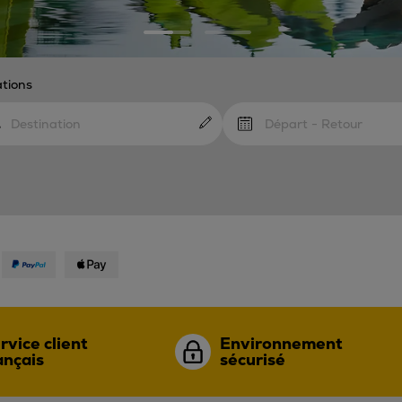
ations
Départ - Retour
rvice client
Environnement
ançais
sécurisé