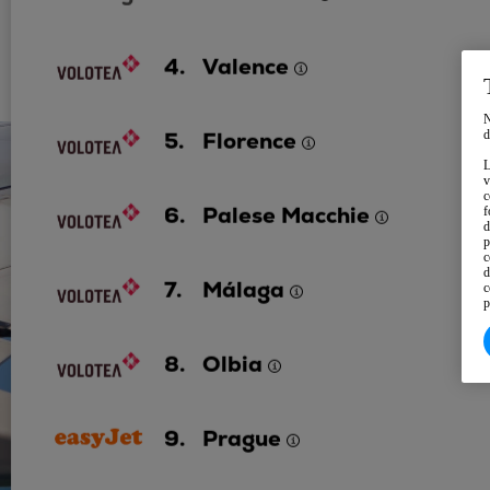
4.
Valence
N
d
5.
Florence
L
v
c
6.
Palese Macchie
f
d
p
c
d
7.
Málaga
c
p
8.
Olbia
9.
Prague