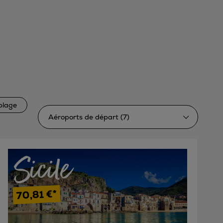
plage
Aéroports de départ (7)
Tout sélectionner
Sicile
Lyon (St Exupery) (LYS)
Nice (Côte Azur) (NCE)
Bordeaux - Mérignac (BOD)
70,81 €*
Paris Charles-de-Gaulle (CDG)
Paris Orly (ORY)