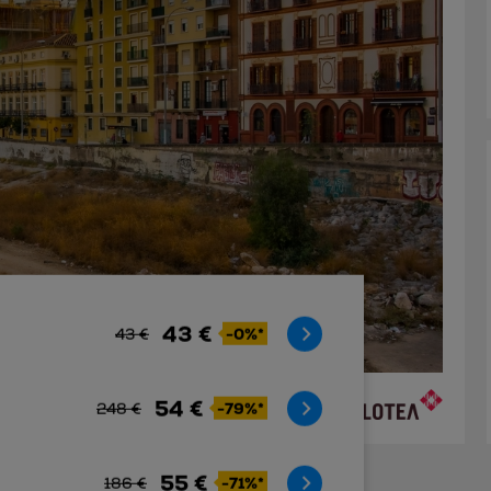
43 €
-0%*
43 €
54 €
-79%*
248 €
55 €
-71%*
186 €